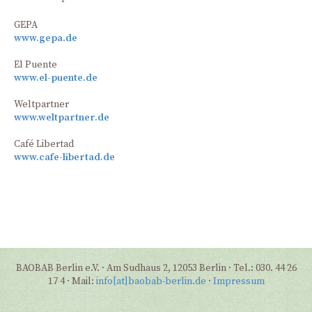
GEPA
www.gepa.de
El Puente
www.el-puente.de
Weltpartner
www.weltpartner.de
Café Libertad
www.cafe-libertad.de
BAOBAB Berlin e.V. · Am Sudhaus 2, 12053 Berlin · Tel.: 030. 44 26
17 4 · Mail:
info[at]baobab-berlin.de
·
Impressum